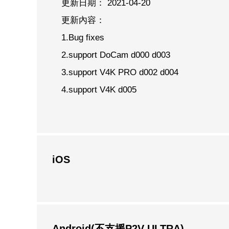
更新日期： 2021-04-20
更新內容：
1.Bug fixes
2.support DoCam d000 d003
3.support V4K PRO d002 d004
4.support V4K d005
iOS
Android(不支援P2V ULTRA)