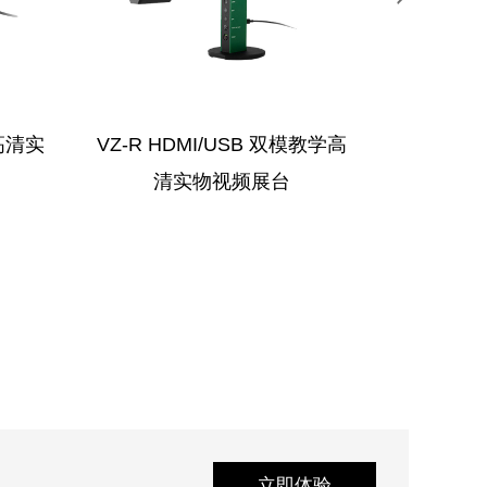
高清实
VZ-R HDMI/USB 双模教学高
V4K 
清实物视频展台
立即体验