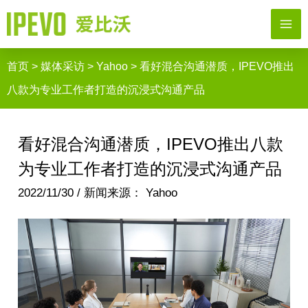
跳
MA
至
ME
内
首页
>
媒体采访
>
Yahoo
>
看好混合沟通潜质，IPEVO推出
容
八款为专业工作者打造的沉浸式沟通产品
看好混合沟通潜质，IPEVO推出八款
为专业工作者打造的沉浸式沟通产品
2022/11/30
/
新闻来源：
Yahoo